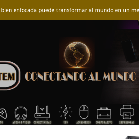
ien enfocada puede transformar al mundo en un mejo
ip to main content
Skip to navigat