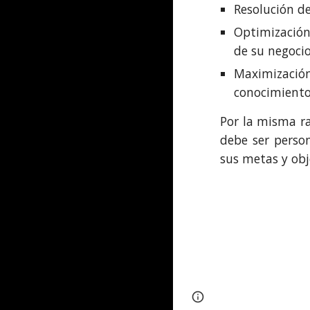
Resolución d
Optimización
de su negoci
Maximizació
conocimiento
Por la misma ra
debe ser person
sus metas y obj
Dirección
Page
Google Sites