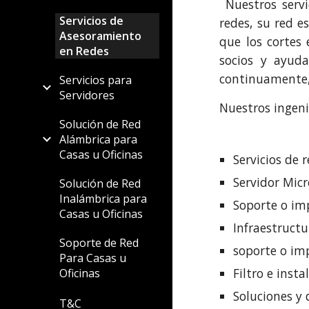
Nuestros servi
Servicios de
redes, su red e
Asesoramiento
que los cortes 
en Redes
socios y ayud
continuament
Servicios para
Servidores
Nuestros ingeni
Solución de Red
Alámbrica para
Casas u Oficinas
Servicios de 
Servidor Mic
Solución de Red
Inalámbrica para
Soporte o im
Casas u Oficinas
Infraestructu
Soporte de Red
soporte o im
Para Casas u
Filtro e inst
Oficinas
Soluciones y
T&C